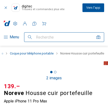
digitec
Vers l'app
Trouvez et commandez plus vite
Paramètres
Compte client
Listes de comparaison
Listes d'envies
Panier
Navigation par catégorie
Menu
Recherche
one
Coque pour téléphone portable
Noreve Housse cuir portefeuille
2 images
CHF
139.–
Noreve
Housse cuir portefeuille
Apple iPhone 11 Pro Max