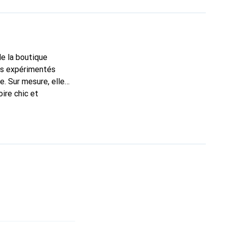
de la boutique
ns expérimentés
e. Sur mesure, elle
ire chic et
nt pour ses produits