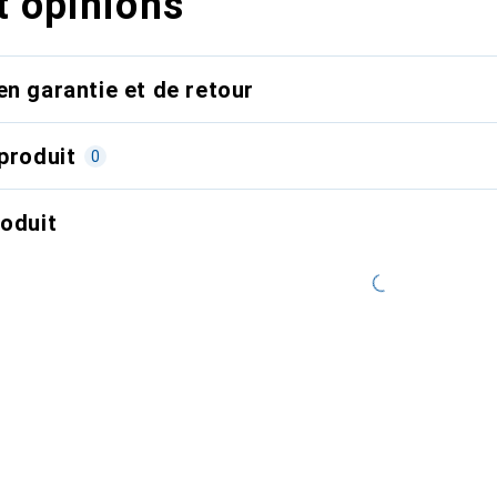
t opinions
en garantie et de retour
produit
0
roduit