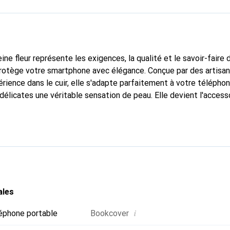
ine fleur représente les exigences, la qualité et le savoir-faire 
 protège votre smartphone avec élégance. Conçue par des artisa
rience dans le cuir, elle s'adapte parfaitement à votre téléphon
élicates une véritable sensation de peau. Elle devient l'accesso
re smartphone. La marque Noreve est reconnue internationaleme
un choix fiable pour une clientèle exigeante.
ales
i
éphone portable
Bookcover