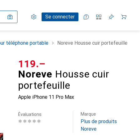
Paramètres
Compte client
Listes de comparaison
Listes d'envies
Panier
Se connecter
ur téléphone portable
Noreve Housse cuir portefeuille
CHF
119.–
Noreve
Housse cuir
portefeuille
Apple iPhone 11 Pro Max
Marque
Évaluations
Plus de produits
Noreve