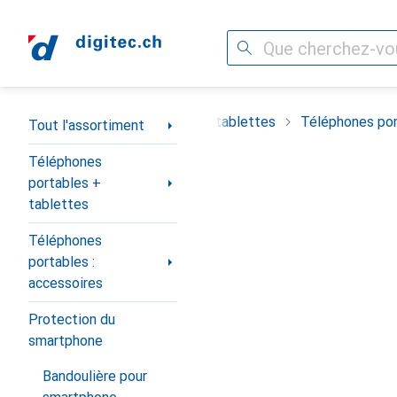
Recherche
Navigation par catégorie
timent
Téléphones portables + tablettes
Téléphones por
Tout l'assortiment
Téléphones
portables +
tablettes
Téléphones
portables :
accessoires
Protection du
smartphone
Bandoulière pour