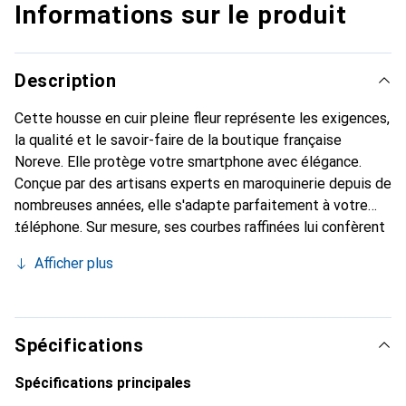
Informations sur le produit
Description
Cette housse en cuir pleine fleur représente les exigences,
la qualité et le savoir-faire de la boutique française
Noreve. Elle protège votre smartphone avec élégance.
Conçue par des artisans experts en maroquinerie depuis de
nombreuses années, elle s'adapte parfaitement à votre
téléphone. Sur mesure, ses courbes raffinées lui confèrent
une véritable seconde peau. Elle devient l'accessoire chic
Afficher plus
et indispensable pour votre smartphone. Reconnu
internationalement pour ses produits de haute qualité, la
marque Noreve est un choix sûr pour une clientèle
exigeante.
Spécifications
Spécifications principales