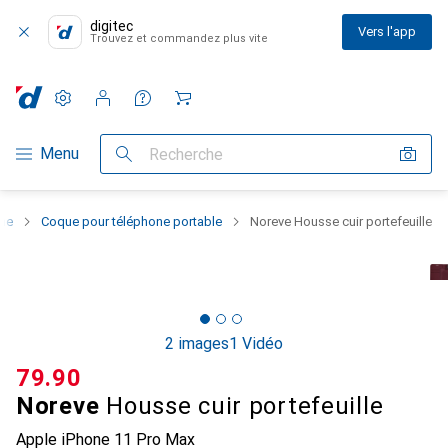
digitec
Vers l'app
Trouvez et commandez plus vite
Paramètres
Compte client
Listes de comparaison
Listes d'envies
Panier
Navigation par catégorie
Menu
Recherche
one
Coque pour téléphone portable
Noreve Housse cuir portefeuille
2 images
1 Vidéo
CHF
79.90
Noreve
Housse cuir portefeuille
Apple iPhone 11 Pro Max