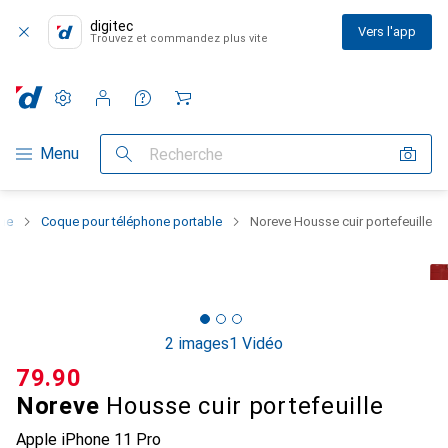
digitec
Vers l'app
Trouvez et commandez plus vite
Paramètres
Compte client
Listes de comparaison
Listes d'envies
Panier
Navigation par catégorie
Menu
Recherche
one
Coque pour téléphone portable
Noreve Housse cuir portefeuille
2 images
1 Vidéo
CHF
79.90
Noreve
Housse cuir portefeuille
Apple iPhone 11 Pro