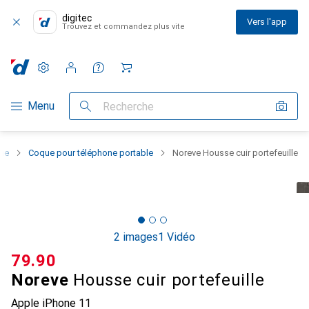
digitec
Vers l'app
Trouvez et commandez plus vite
Paramètres
Compte client
Listes de comparaison
Listes d'envies
Panier
Navigation par catégorie
Menu
Recherche
one
Coque pour téléphone portable
Noreve Housse cuir portefeuille
2 images
1 Vidéo
CHF
79.90
Noreve
Housse cuir portefeuille
Apple iPhone 11