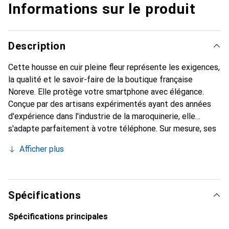
Informations sur le produit
Description
Cette housse en cuir pleine fleur représente les exigences,
la qualité et le savoir-faire de la boutique française
Noreve. Elle protège votre smartphone avec élégance.
Conçue par des artisans expérimentés ayant des années
d'expérience dans l'industrie de la maroquinerie, elle
s'adapte parfaitement à votre téléphone. Sur mesure, ses
courbes délicates lui confèrent une véritable seconde
Afficher plus
peau. Elle devient l'accessoire chic et indispensable pour
votre smartphone. Reconnaître à l'international pour ses
produits de haute qualité, la marque Noreve est un choix
fiable pour une clientèle exigeante.
Spécifications
Spécifications principales