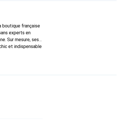
la boutique française
sans experts en
ne. Sur mesure, ses
chic et indispensable
e haute qualité, la