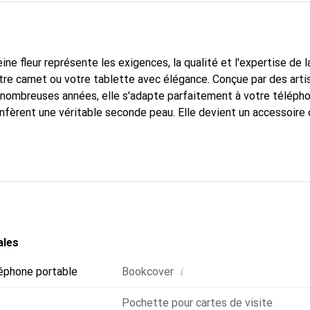
ine fleur représente les exigences, la qualité et l'expertise de 
tre carnet ou votre tablette avec élégance. Conçue par des arti
nombreuses années, elle s'adapte parfaitement à votre télépho
onfèrent une véritable seconde peau. Elle devient un accessoire 
tre tablette. Reconnaître internationalement pour ses produits d
oix sûr pour une clientèle exigeante.
ales
i
éphone portable
Bookcover
Pochette pour cartes de visite