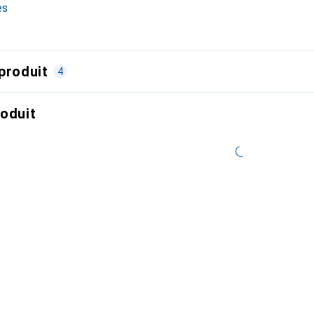
es
produit
4
roduit