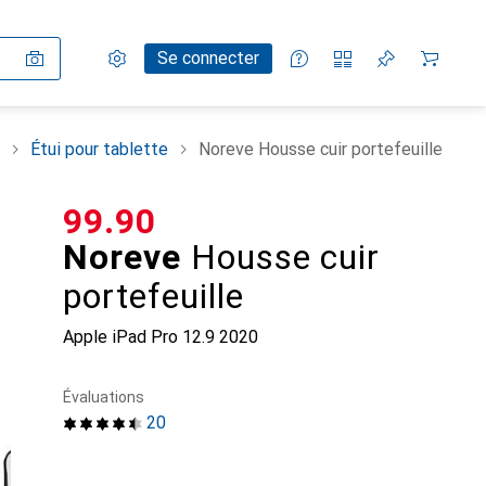
Paramètres
Compte client
Listes de comparaison
Listes d'envies
Panier
Se connecter
Étui pour tablette
Noreve Housse cuir portefeuille
CHF
99.90
Noreve
Housse cuir
portefeuille
Apple iPad Pro 12.9 2020
Évaluations
20