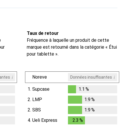
Taux de retour
e
Fréquence à laquelle un produit de cette
our
marque est retourné dans la catégorie « Étui
pour tablette ».
i
i
Noreve
santes
Données insuffisantes
1.
Supcase
1.1
%
1.1
%
2.
LMP
1.9
%
1.9
%
2.
SBS
1.9
%
1.9
%
4.
Ueli Express
2.3
%
2.3
%