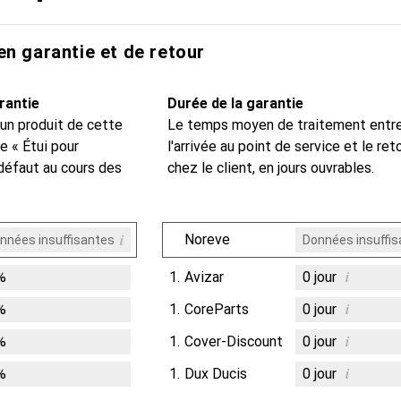
en garantie et de retour
rantie
Durée de la garantie
 un produit de cette
Le temps moyen de traitement entr
e « Étui pour
l'arrivée au point de service et le ret
défaut au cours des
chez le client, en jours ouvrables.
i
Noreve
nnées insuffisantes
Données insuffi
i
%
1.
Avizar
0
jour
i
%
1.
CoreParts
0
jour
i
%
1.
Cover-Discount
0
jour
i
%
1.
Dux Ducis
0
jour