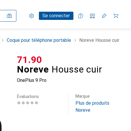
Paramètres
Compte client
Listes de comparaison
Listes d'envies
Panier
Se connecter
Coque pour téléphone portable
Noreve Housse cuir
CHF
71.90
Noreve
Housse cuir
OnePlus 9 Pro
Marque
Évaluations
Plus de produits
Noreve