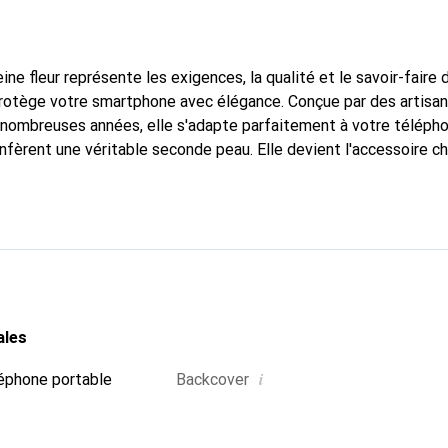
ine fleur représente les exigences, la qualité et le savoir-faire 
protège votre smartphone avec élégance. Conçue par des artisa
nombreuses années, elle s'adapte parfaitement à votre télépho
nfèrent une véritable seconde peau. Elle devient l'accessoire ch
Reconnaître internationalement pour ses produits de haute qual
 pour une clientèle exigeante.
ales
i
éphone portable
Backcover