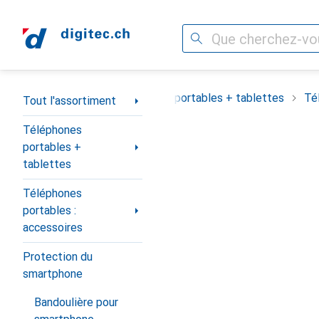
Recherche
Navigation par catégorie
Tout l'assortiment
Téléphones portables + tablettes
Té
Tout l'assortiment
Téléphones
portables +
tablettes
Téléphones
portables :
accessoires
Protection du
smartphone
Bandoulière pour