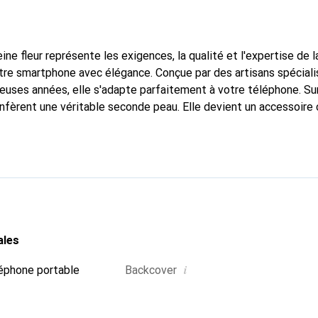
ine fleur représente les exigences, la qualité et l'expertise de 
tre smartphone avec élégance. Conçue par des artisans spécialis
euses années, elle s'adapte parfaitement à votre téléphone. Su
onfèrent une véritable seconde peau. Elle devient un accessoire 
 La marque Noreve est reconnue internationalement pour ses pr
choix sûr pour une clientèle exigeante.
ales
i
éphone portable
Backcover