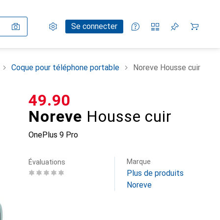
Paramètres
Compte client
Listes de comparaison
Listes d'envies
Panier
Se connecter
Coque pour téléphone portable
Noreve Housse cuir
CHF
49.90
Noreve
Housse cuir
OnePlus 9 Pro
Marque
Évaluations
Plus de produits
Noreve