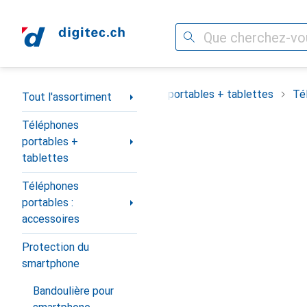
Recherche
Navigation par catégorie
Tout l'assortiment
Téléphones portables + tablettes
Té
Tout l'assortiment
Téléphones
portables +
tablettes
Téléphones
portables :
accessoires
Protection du
smartphone
Bandoulière pour