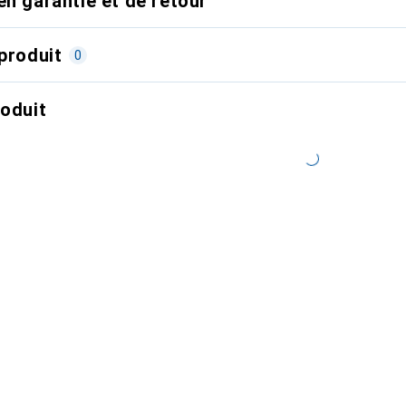
en garantie et de retour
produit
0
roduit