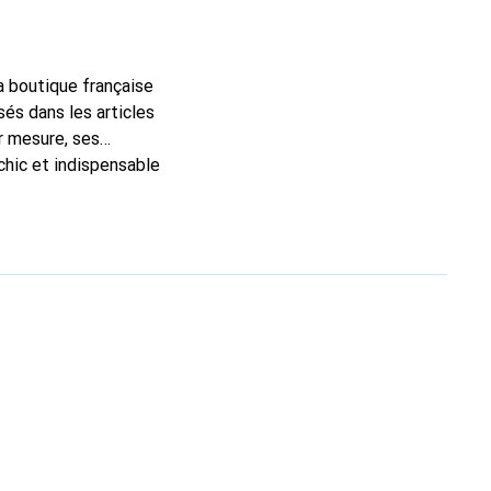
la boutique française
és dans les articles
r mesure, ses
chic et indispensable
oduits de haute