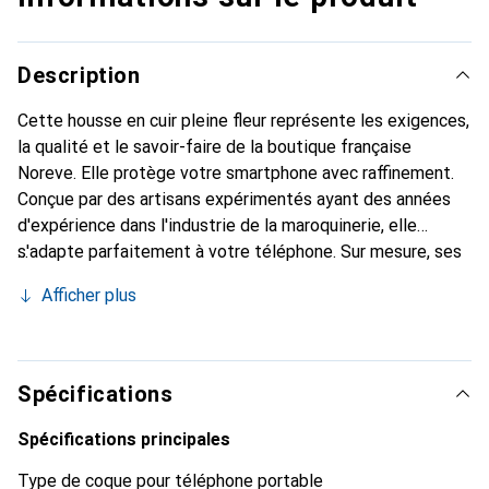
Description
Cette housse en cuir pleine fleur représente les exigences,
la qualité et le savoir-faire de la boutique française
Noreve. Elle protège votre smartphone avec raffinement.
Conçue par des artisans expérimentés ayant des années
d'expérience dans l'industrie de la maroquinerie, elle
s'adapte parfaitement à votre téléphone. Sur mesure, ses
courbes délicates lui confèrent une véritable seconde
Afficher plus
peau. Elle devient un accessoire chic et indispensable pour
votre smartphone. Reconnaître internationalement pour
ses produits de haute qualité, la marque Noreve est un
choix fiable pour une clientèle exigeante.
Spécifications
Spécifications principales
Type de coque pour téléphone portable