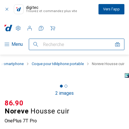
digitec
Vers l'app
Trouvez et commandez plus vite
Paramètres
Compte client
Listes de comparaison
Listes d'envies
Panier
Navigation par catégorie
Menu
Recherche
 du smartphone
Coque pour téléphone portable
Noreve Housse cuir
2 images
CHF
86.90
Noreve
Housse cuir
OnePlus 7T Pro