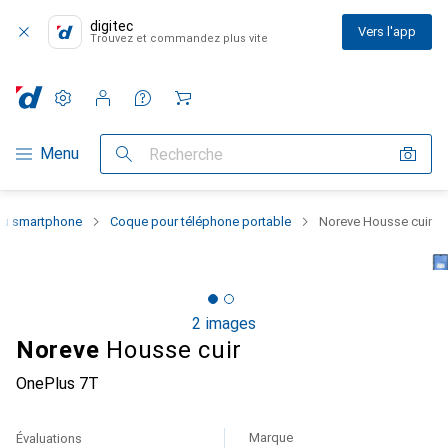
digitec
Vers l'app
Trouvez et commandez plus vite
Paramètres
Compte client
Listes de comparaison
Listes d'envies
Panier
Navigation par catégorie
Menu
Recherche
 du smartphone
Coque pour téléphone portable
Noreve Housse cuir
2 images
Noreve
Housse cuir
OnePlus 7T
Marque
Évaluations