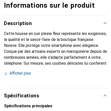
Informations sur le produit
Description
Cette housse en cuir pleine fleur représente les exigences,
la qualité et le savoir-faire de la boutique française
Noreve. Elle protège votre smartphone avec élégance.
Conçue par des artisans experts en maroquinerie depuis de
nombreuses années, elle s'adapte parfaitement à votre
téléphone. Sur mesure, ses courbes délicates lui confèrent
une véritable seconde peau. Elle devient l'accessoire chic
Afficher plus
et indispensable pour votre smartphone. Reconnaître
internationalement pour ses produits de haute qualité, la
marque Noreve est un choix sûr pour une clientèle
exigeante.
Spécifications
Spécifications principales