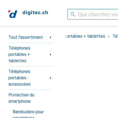
Recherche
Navigation par catégorie
Tout l'assortiment
Téléphones portables + tablettes
Té
Tout l'assortiment
Téléphones
portables +
tablettes
Téléphones
portables :
accessoires
Protection du
smartphone
Bandoulière pour