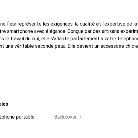
ne fleur représente les exigences, la qualité et l'expertise de l
otre smartphone avec élégance. Conçue par des artisans expéri
 le travail du cuir, elle s'adapte parfaitement à votre téléphon
nt une véritable seconde peau. Elle devient un accessoire chic 
naître internationalement pour ses produits de haute qualité,
 clientèle exigeante.
ales
i
éphone portable
Backcover