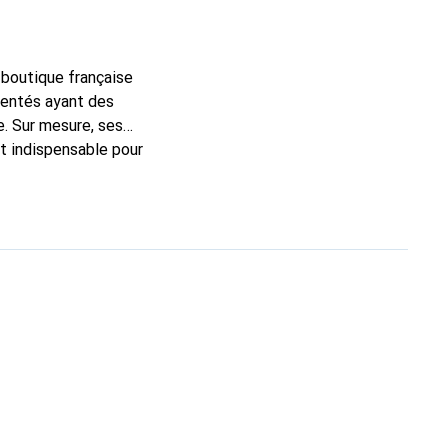
a boutique française
mentés ayant des
e. Sur mesure, ses
et indispensable pour
 la marque Noreve est