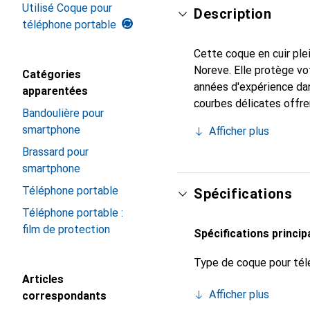
Utilisé Coque pour
Description
téléphone portable
Cette coque en cuir plei
Noreve. Elle protège v
Catégories
années d'expérience dans
apparentées
courbes délicates offre
Bandoulière pour
votre smartphone. Recon
smartphone
Afficher plus
un choix fiable pour une
Brassard pour
smartphone
Téléphone portable
Spécifications
Téléphone portable :
film de protection
Spécifications princip
Type de coque pour tél
Articles
Afficher plus
correspondants