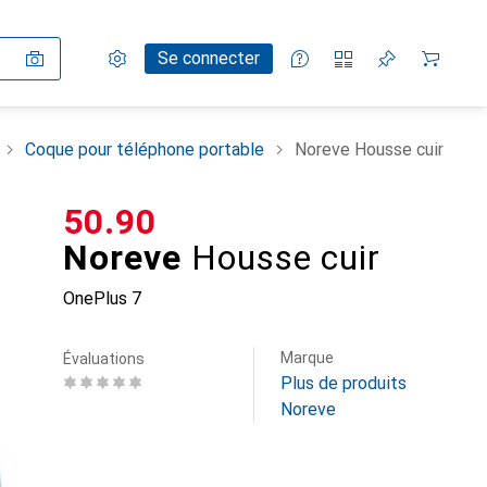
Paramètres
Compte client
Listes de comparaison
Listes d'envies
Panier
Se connecter
Coque pour téléphone portable
Noreve Housse cuir
CHF
50.90
Noreve
Housse cuir
OnePlus 7
Marque
Évaluations
Plus de produits
Noreve