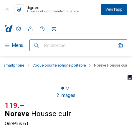
digitec
Vers l'app
Trouvez et commandez plus vite
Paramètres
Compte client
Listes de comparaison
Listes d'envies
Panier
Navigation par catégorie
Menu
Recherche
 du smartphone
Coque pour téléphone portable
Noreve Housse cuir
2 images
CHF
119.–
Noreve
Housse cuir
OnePlus 6T