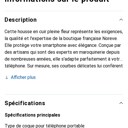
Description
Cette housse en cuir pleine fleur représente les exigences,
la qualité et l'expertise de la boutique française Noreve.
Elle protège votre smartphone avec élégance. Conçue par
des artisans qui sont des experts en maroquinerie depuis
de nombreuses années, elle s'adapte parfaitement à votre
téléphone. Sur mesure, ses courbes délicates lui confèrent
une véritable seconde peau. Elle devient l'accessoire chic
Afficher plus
et indispensable pour votre smartphone. Reconnaître
internationalement pour ses produits de haute qualité, la
marque Noreve est un choix sûr pour une clientèle
exigeante.
Spécifications
Spécifications principales
Type de coque pour téléphone portable