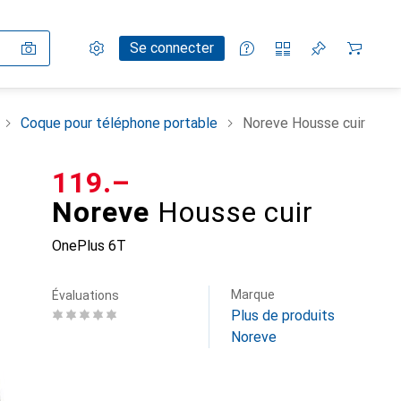
Paramètres
Compte client
Listes de comparaison
Listes d'envies
Panier
Se connecter
Coque pour téléphone portable
Noreve Housse cuir
CHF
119.–
Noreve
Housse cuir
OnePlus 6T
Marque
Évaluations
Plus de produits
Noreve