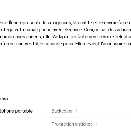
ine fleur représente les exigences, la qualité et le savoir-faire 
protège votre smartphone avec élégance. Conçue par des artisa
nombreuses années, elle s'adapte parfaitement à votre télépho
nfèrent une véritable seconde peau. Elle devient l'accessoire ch
Reconnaître internationalement pour ses produits de haute qual
 pour une clientèle exigeante.
ales
i
éphone portable
Backcover
i
Protection antichoc