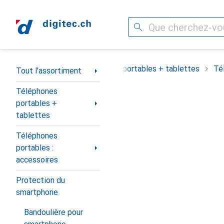
Recherche
Navigation par catégorie
Tout l'assortiment
Téléphones portables + tablettes
Té
Tout l'assortiment
Téléphones
portables +
tablettes
Téléphones
portables :
accessoires
Protection du
smartphone
Bandoulière pour