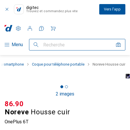
digitec
Vers l'app
Trouvez et commandez plus vite
Paramètres
Compte client
Listes de comparaison
Listes d'envies
Panier
Navigation par catégorie
Menu
Recherche
 du smartphone
Coque pour téléphone portable
Noreve Housse cuir
2 images
CHF
86.90
Noreve
Housse cuir
OnePlus 6T