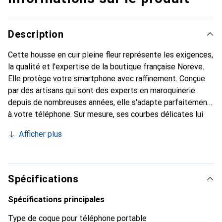
Description
Cette housse en cuir pleine fleur représente les exigences,
la qualité et l'expertise de la boutique française Noreve.
Elle protège votre smartphone avec raffinement. Conçue
par des artisans qui sont des experts en maroquinerie
depuis de nombreuses années, elle s'adapte parfaitement
à votre téléphone. Sur mesure, ses courbes délicates lui
confèrent une véritable seconde peau. Elle devient
Afficher plus
l'accessoire chic et indispensable de votre smartphone.
Reconnaître internationalement pour ses produits de
haute qualité, la marque Noreve est un choix sûr pour une
clientèle exigeante.
Spécifications
Spécifications principales
Type de coque pour téléphone portable