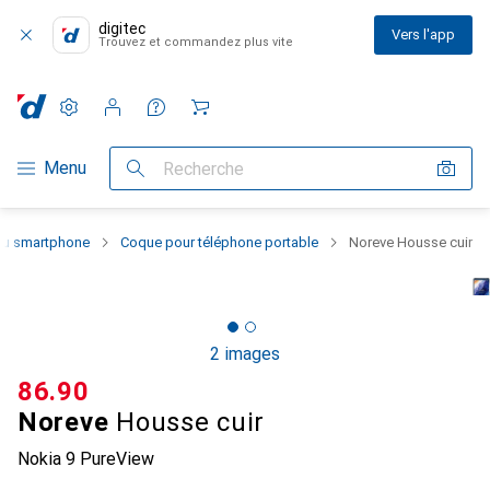
digitec
Vers l'app
Trouvez et commandez plus vite
Paramètres
Compte client
Listes de comparaison
Listes d'envies
Panier
Navigation par catégorie
Menu
Recherche
 du smartphone
Coque pour téléphone portable
Noreve Housse cuir
2 images
CHF
86.90
Noreve
Housse cuir
Nokia 9 PureView