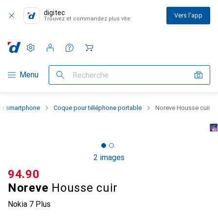
digitec
Vers l'app
Trouvez et commandez plus vite
Paramètres
Compte client
Listes de comparaison
Listes d'envies
Panier
Navigation par catégorie
Menu
Recherche
 du smartphone
Coque pour téléphone portable
Noreve Housse cuir
2 images
CHF
94.90
Noreve
Housse cuir
Nokia 7 Plus