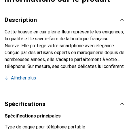
Description
Cette housse en cuir pleine fleur représente les exigences,
la qualité et le savoir-faire de la boutique française
Noreve. Elle protège votre smartphone avec élégance.
Conçue par des artisans experts en maroquinerie depuis de
nombreuses années, elle s'adapte parfaitement à votre
téléphone. Sur mesure, ses courbes délicates lui confèrent
une véritable seconde peau. Elle devient l'accessoire chic
Afficher plus
et indispensable pour votre smartphone. Reconnaître
internationalement pour ses produits de haute qualité, la
marque Noreve est un choix sûr pour une clientèle
exigeante.
Spécifications
Spécifications principales
Type de coque pour téléphone portable