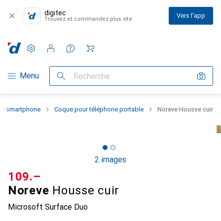
digitec
Vers l'app
Trouvez et commandez plus vite
Paramètres
Compte client
Listes de comparaison
Listes d'envies
Panier
Navigation par catégorie
Menu
Recherche
 du smartphone
Coque pour téléphone portable
Noreve Housse cuir
2 images
CHF
109.–
Noreve
Housse cuir
Microsoft Surface Duo