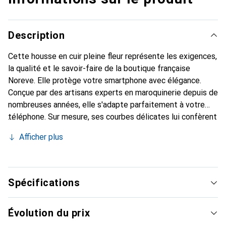
Description
Cette housse en cuir pleine fleur représente les exigences,
la qualité et le savoir-faire de la boutique française
Noreve. Elle protège votre smartphone avec élégance.
Conçue par des artisans experts en maroquinerie depuis de
nombreuses années, elle s'adapte parfaitement à votre
téléphone. Sur mesure, ses courbes délicates lui confèrent
une véritable seconde peau. Elle devient l'accessoire chic
Afficher plus
et indispensable pour votre smartphone. Reconnaître à
l'international pour ses produits de haute qualité, la
marque Noreve est un choix sûr pour une clientèle
exigeante.
Spécifications
Évolution du prix