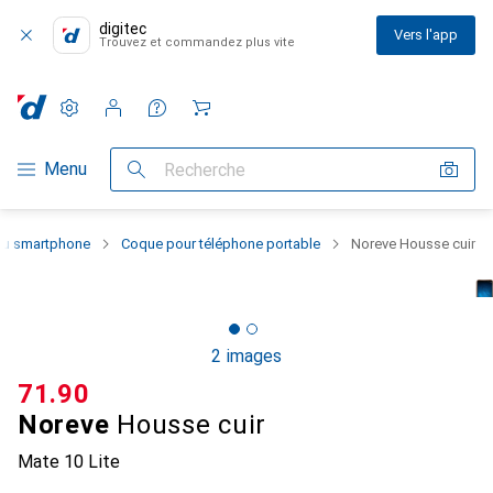
digitec
Vers l'app
Trouvez et commandez plus vite
Paramètres
Compte client
Listes de comparaison
Listes d'envies
Panier
Navigation par catégorie
Menu
Recherche
 du smartphone
Coque pour téléphone portable
Noreve Housse cuir
2 images
CHF
71.90
Noreve
Housse cuir
Mate 10 Lite