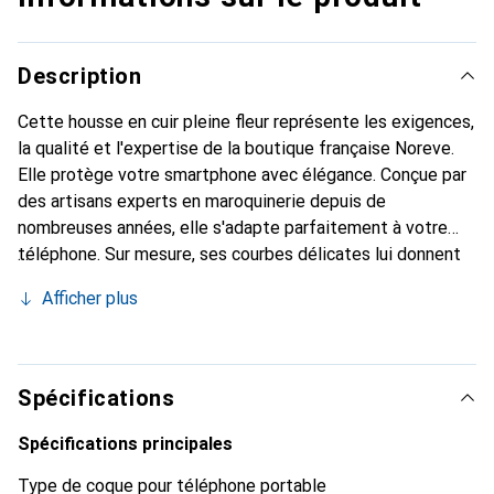
Description
Cette housse en cuir pleine fleur représente les exigences,
la qualité et l'expertise de la boutique française Noreve.
Elle protège votre smartphone avec élégance. Conçue par
des artisans experts en maroquinerie depuis de
nombreuses années, elle s'adapte parfaitement à votre
téléphone. Sur mesure, ses courbes délicates lui donnent
une véritable seconde peau. Elle devient un accessoire
Afficher plus
chic et essentiel pour votre smartphone. Reconnaître
internationalement pour ses produits de haute qualité, la
marque Noreve est un choix sûr pour une clientèle
exigeante.
Spécifications
Spécifications principales
Type de coque pour téléphone portable