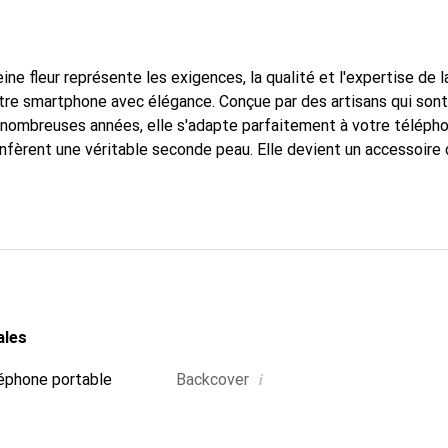
ine fleur représente les exigences, la qualité et l'expertise de 
tre smartphone avec élégance. Conçue par des artisans qui son
nombreuses années, elle s'adapte parfaitement à votre télépho
onfèrent une véritable seconde peau. Elle devient un accessoire 
Reconnaître internationalement pour ses produits de haute qual
 pour une clientèle exigeante.
ales
i
éphone portable
Backcover