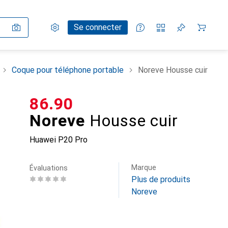
Paramètres
Compte client
Listes de comparaison
Listes d'envies
Panier
Se connecter
Coque pour téléphone portable
Noreve Housse cuir
CHF
86.90
Noreve
Housse cuir
Huawei P20 Pro
Marque
Évaluations
Plus de produits
Noreve