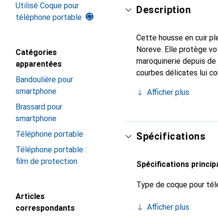
Utilisé Coque pour
Description
téléphone portable
Cette housse en cuir ple
Noreve. Elle protège vo
Catégories
maroquinerie depuis de 
apparentées
courbes délicates lui c
Bandoulière pour
pour votre smartphone. 
smartphone
Afficher plus
Noreve est un choix sûr
Brassard pour
smartphone
Téléphone portable
Spécifications
Téléphone portable :
film de protection
Spécifications princip
Type de coque pour tél
Articles
Afficher plus
correspondants