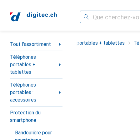
Recherche
Navigation par catégorie
Tout l'assortiment
Téléphones portables + tablettes
Té
Tout l'assortiment
Téléphones
portables +
tablettes
Téléphones
portables :
accessoires
Protection du
smartphone
Bandoulière pour