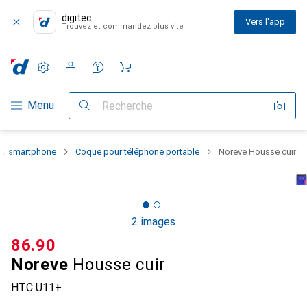
digitec
Vers l'app
Trouvez et commandez plus vite
Paramètres
Compte client
Listes de comparaison
Listes d'envies
Panier
Navigation par catégorie
Menu
Recherche
 du smartphone
Coque pour téléphone portable
Noreve Housse cuir
2 images
CHF
86.90
Noreve
Housse cuir
HTC U11+