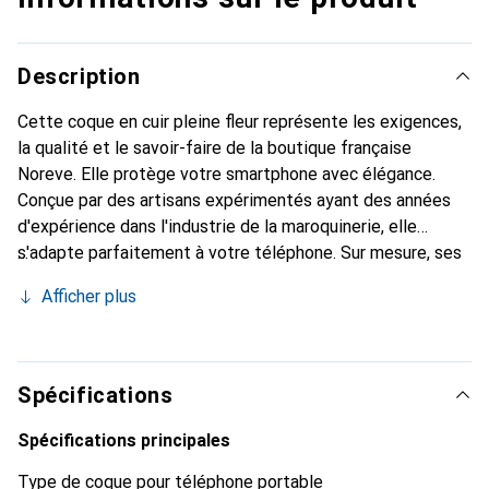
Description
Cette coque en cuir pleine fleur représente les exigences,
la qualité et le savoir-faire de la boutique française
Noreve. Elle protège votre smartphone avec élégance.
Conçue par des artisans expérimentés ayant des années
d'expérience dans l'industrie de la maroquinerie, elle
s'adapte parfaitement à votre téléphone. Sur mesure, ses
courbes délicates lui confèrent une véritable seconde
Afficher plus
peau. Elle devient un accessoire chic et incontournable
pour votre smartphone. La marque Noreve est reconnue
internationalement pour ses produits de haute qualité et
constitue un choix fiable pour une clientèle exigeante.
Spécifications
Spécifications principales
Type de coque pour téléphone portable