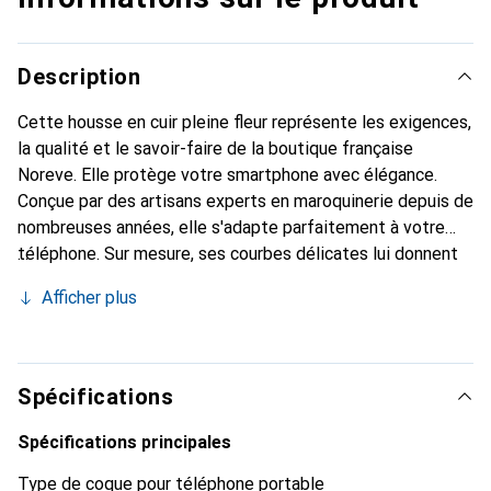
Description
Cette housse en cuir pleine fleur représente les exigences,
la qualité et le savoir-faire de la boutique française
Noreve. Elle protège votre smartphone avec élégance.
Conçue par des artisans experts en maroquinerie depuis de
nombreuses années, elle s'adapte parfaitement à votre
téléphone. Sur mesure, ses courbes délicates lui donnent
une véritable seconde peau. Elle devient l'accessoire chic
Afficher plus
et indispensable pour votre smartphone. Reconnaissable à
l'international pour ses produits de haute qualité, la
marque Noreve est un choix sûr pour une clientèle
exigeante.
Spécifications
Spécifications principales
Type de coque pour téléphone portable