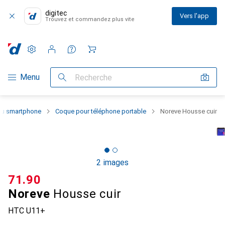
digitec
Vers l'app
Trouvez et commandez plus vite
Paramètres
Compte client
Listes de comparaison
Listes d'envies
Panier
Navigation par catégorie
Menu
Recherche
 du smartphone
Coque pour téléphone portable
Noreve Housse cuir
2 images
CHF
71.90
Noreve
Housse cuir
HTC U11+