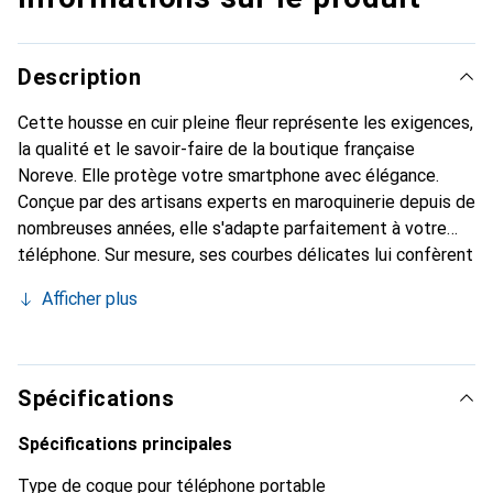
Description
Cette housse en cuir pleine fleur représente les exigences,
la qualité et le savoir-faire de la boutique française
Noreve. Elle protège votre smartphone avec élégance.
Conçue par des artisans experts en maroquinerie depuis de
nombreuses années, elle s'adapte parfaitement à votre
téléphone. Sur mesure, ses courbes délicates lui confèrent
une véritable seconde peau. Elle devient l'accessoire chic
Afficher plus
et indispensable pour votre smartphone. Reconnaître
internationalement pour ses produits de haute qualité, la
marque Noreve est un choix sûr pour une clientèle
exigeante.
Spécifications
Spécifications principales
Type de coque pour téléphone portable