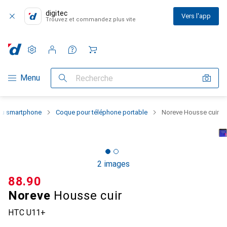
digitec
Vers l'app
Trouvez et commandez plus vite
Paramètres
Compte client
Listes de comparaison
Listes d'envies
Panier
Navigation par catégorie
Menu
Recherche
 du smartphone
Coque pour téléphone portable
Noreve Housse cuir
2 images
CHF
88.90
Noreve
Housse cuir
HTC U11+