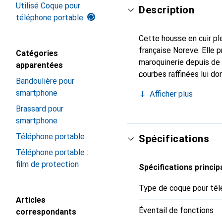
Utilisé Coque pour
Description
téléphone portable
Cette housse en cuir ple
française Noreve. Elle 
Catégories
maroquinerie depuis de 
apparentées
courbes raffinées lui do
Bandoulière pour
pour votre smartphone. 
smartphone
Afficher plus
Noreve est un choix sûr
Brassard pour
smartphone
Téléphone portable
Spécifications
Téléphone portable :
film de protection
Spécifications princip
Type de coque pour tél
Articles
Éventail de fonctions
correspondants