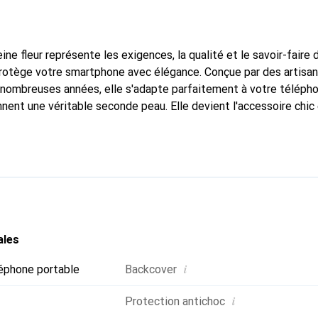
ine fleur représente les exigences, la qualité et le savoir-faire 
protège votre smartphone avec élégance. Conçue par des artisa
nombreuses années, elle s'adapte parfaitement à votre télépho
nnent une véritable seconde peau. Elle devient l'accessoire chic
Reconnaître internationalement pour ses produits de haute qual
 pour une clientèle exigeante.
ales
i
éphone portable
Backcover
i
Protection antichoc