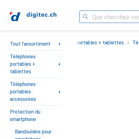
Recherche
Navigation par catégorie
Tout l'assortiment
Téléphones portables + tablettes
Té
Tout l'assortiment
Téléphones
portables +
tablettes
Téléphones
portables :
accessoires
Protection du
smartphone
Bandoulière pour