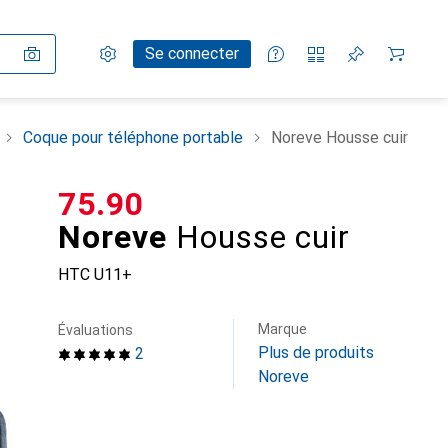
Paramètres
Compte client
Listes de comparaison
Listes d'envies
Panier
Se connecter
Coque pour téléphone portable
Noreve Housse cuir
CHF
75.90
Noreve
Housse cuir
HTC U11+
Marque
Évaluations
Plus de produits
2
Noreve