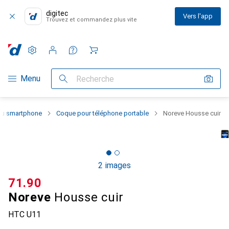
digitec
Vers l'app
Trouvez et commandez plus vite
Paramètres
Compte client
Listes de comparaison
Listes d'envies
Panier
Navigation par catégorie
Menu
Recherche
 du smartphone
Coque pour téléphone portable
Noreve Housse cuir
2 images
CHF
71.90
Noreve
Housse cuir
HTC U11