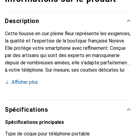
Description
Cette housse en cuir pleine fleur représente les exigences,
la qualité et l'expertise de la boutique française Noreve.
Elle protège votre smartphone avec raffinement. Conçue
par des artisans qui sont des experts en maroquinerie
depuis de nombreuses années, elle s'adapte parfaitement
à votre téléphone. Sur mesure, ses courbes délicates lui
confèrent une véritable seconde peau. Elle devient
Afficher plus
l'accessoire chic et indispensable de votre smartphone.
Reconnaître internationalement pour ses produits de
haute qualité, la marque Noreve est un choix sûr pour une
clientèle exigeante.
Spécifications
Spécifications principales
Type de coque pour téléphone portable