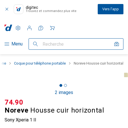
digitec
Vers l'app
Trouvez et commandez plus vite
Paramètres
Compte client
Listes de comparaison
Listes d'envies
Panier
Navigation par catégorie
Menu
Recherche
hone
Coque pour téléphone portable
Noreve Housse cuir horizontal
2 images
CHF
74.90
Noreve
Housse cuir horizontal
Sony Xperia 1 II