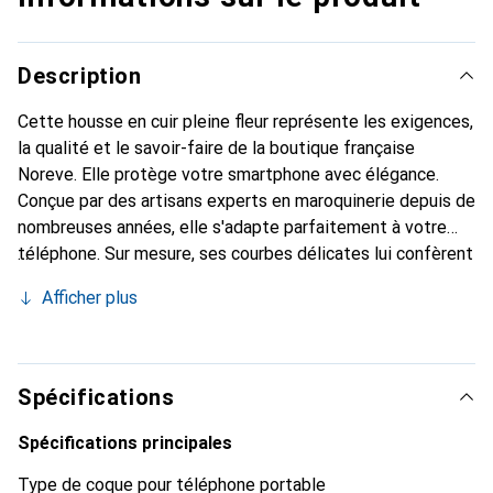
Description
Cette housse en cuir pleine fleur représente les exigences,
la qualité et le savoir-faire de la boutique française
Noreve. Elle protège votre smartphone avec élégance.
Conçue par des artisans experts en maroquinerie depuis de
nombreuses années, elle s'adapte parfaitement à votre
téléphone. Sur mesure, ses courbes délicates lui confèrent
une véritable seconde peau. Elle devient l'accessoire chic
Afficher plus
et indispensable pour votre smartphone. Reconnaît
internationalement pour ses produits de haute qualité, la
marque Noreve est un choix sûr pour une clientèle
exigeante.
Spécifications
Spécifications principales
Type de coque pour téléphone portable