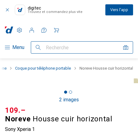
digitec
Vers l'app
Trouvez et commandez plus vite
Paramètres
Compte client
Listes de comparaison
Listes d'envies
Panier
Navigation par catégorie
Menu
Recherche
hone
Coque pour téléphone portable
Noreve Housse cuir horizontal
2 images
CHF
109.–
Noreve
Housse cuir horizontal
Sony Xperia 1