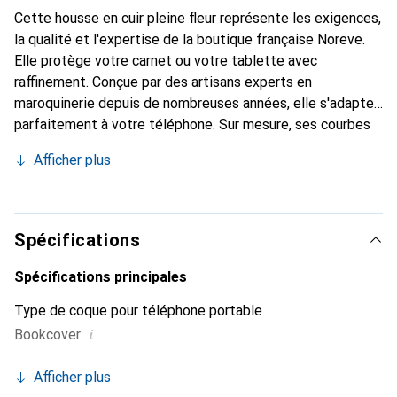
Cette housse en cuir pleine fleur représente les exigences,
la qualité et l'expertise de la boutique française Noreve.
Elle protège votre carnet ou votre tablette avec
raffinement. Conçue par des artisans experts en
maroquinerie depuis de nombreuses années, elle s'adapte
parfaitement à votre téléphone. Sur mesure, ses courbes
délicates lui confèrent une véritable seconde peau. Elle
Afficher plus
devient un accessoire chic et essentiel pour votre carnet
ou votre tablette. Reconnaître internationalement pour
ses produits de haute qualité, la marque Noreve est un
choix sûr pour une clientèle exigeante.
Spécifications
Spécifications principales
Type de coque pour téléphone portable
i
Bookcover
Afficher plus