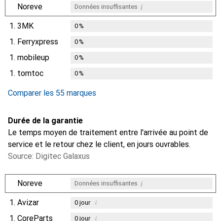
i
Noreve
Données insuffisantes
1.
3MK
0
%
1.
Ferryxpress
0
%
1.
mobileup
0
%
1.
tomtoc
0
%
Comparer les 55 marques
Durée de la garantie
Le temps moyen de traitement entre l'arrivée au point de
service et le retour chez le client, en jours ouvrables.
Source: Digitec Galaxus
i
Noreve
Données insuffisantes
1.
Avizar
i
0
jour
1.
CoreParts
i
0
jour