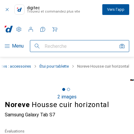
digitec
Vers l'app
Trouvez et commandez plus vite
Paramètres
Compte client
Listes de comparaison
Listes d'envies
Panier
Navigation par catégorie
Menu
Recherche
ttes : accessoires
Étui pour tablette
Noreve Housse cuir horizontal
2 images
Noreve
Housse cuir horizontal
Samsung Galaxy Tab S7
Évaluations