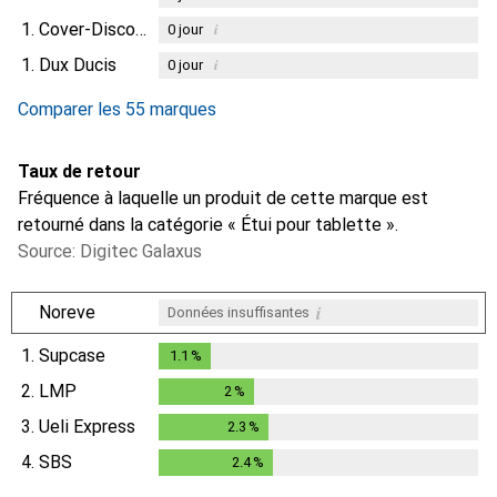
1.
Cover-Discount
i
0
jour
1.
Dux Ducis
i
0
jour
Comparer les 55 marques
Taux de retour
Fréquence à laquelle un produit de cette marque est
retourné dans la catégorie « Étui pour tablette ».
Source: Digitec Galaxus
i
Noreve
Données insuffisantes
1.
Supcase
1.1
%
1.1
%
2.
LMP
2
%
2
%
3.
Ueli Express
2.3
%
2.3
%
4.
SBS
2.4
%
2.4
%