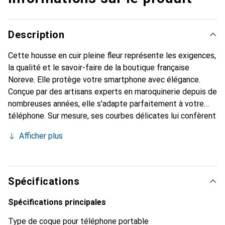
Description
Cette housse en cuir pleine fleur représente les exigences,
la qualité et le savoir-faire de la boutique française
Noreve. Elle protège votre smartphone avec élégance.
Conçue par des artisans experts en maroquinerie depuis de
nombreuses années, elle s'adapte parfaitement à votre
téléphone. Sur mesure, ses courbes délicates lui confèrent
une véritable seconde peau. Elle devient l'accessoire chic
Afficher plus
et indispensable pour votre smartphone. Reconnaître
internationalement pour ses produits de haute qualité, la
marque Noreve est un choix sûr pour une clientèle
exigeante.
Spécifications
Spécifications principales
Type de coque pour téléphone portable