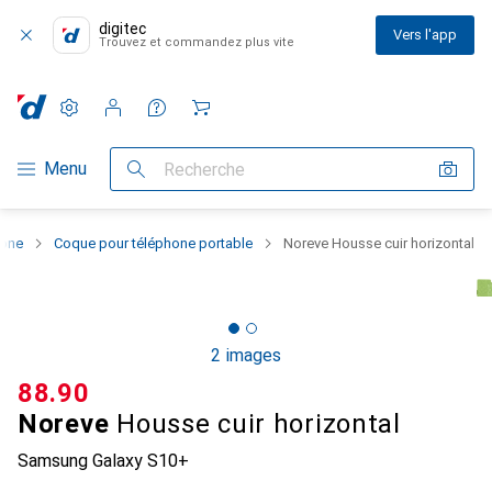
digitec
Vers l'app
Trouvez et commandez plus vite
Paramètres
Compte client
Listes de comparaison
Listes d'envies
Panier
Navigation par catégorie
Menu
Recherche
hone
Coque pour téléphone portable
Noreve Housse cuir horizontal
2 images
CHF
88.90
Noreve
Housse cuir horizontal
Samsung Galaxy S10+