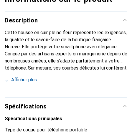
Description
Cette housse en cuir pleine fleur représente les exigences,
la qualité et le savoir-faire de la boutique française
Noreve. Elle protège votre smartphone avec élégance.
Conçue par des artisans experts en maroquinerie depuis de
nombreuses années, elle s'adapte parfaitement à votre
téléphone. Sur mesure, ses courbes délicates lui confèrent
une véritable seconde peau. Elle devient l'accessoire chic
Afficher plus
et indispensable pour votre smartphone. Reconnaissable à
l'international pour ses produits de haute qualité, la
marque Noreve est un choix sûr pour une clientèle
exigeante.
Spécifications
Spécifications principales
Type de coque pour téléphone portable