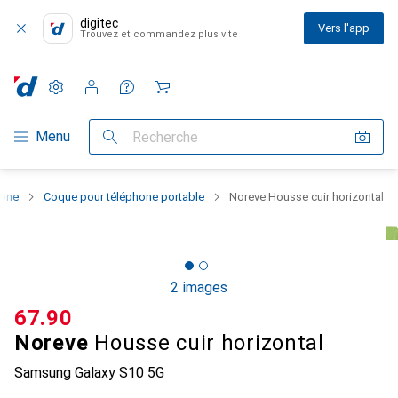
digitec
Vers l'app
Trouvez et commandez plus vite
Paramètres
Compte client
Listes de comparaison
Listes d'envies
Panier
Navigation par catégorie
Menu
Recherche
hone
Coque pour téléphone portable
Noreve Housse cuir horizontal
2 images
CHF
67.90
Noreve
Housse cuir horizontal
Samsung Galaxy S10 5G