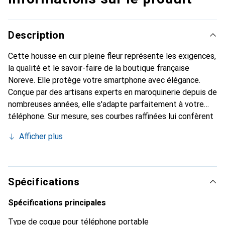
Description
Cette housse en cuir pleine fleur représente les exigences,
la qualité et le savoir-faire de la boutique française
Noreve. Elle protège votre smartphone avec élégance.
Conçue par des artisans experts en maroquinerie depuis de
nombreuses années, elle s'adapte parfaitement à votre
téléphone. Sur mesure, ses courbes raffinées lui confèrent
une véritable seconde peau. Elle devient l'accessoire chic
Afficher plus
et indispensable de votre smartphone. Reconnaissable à
l'international pour ses produits de haute qualité, la
marque Noreve est un choix sûr pour une clientèle
exigeante.
Spécifications
Spécifications principales
Type de coque pour téléphone portable