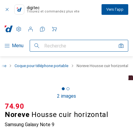
digitec
Vers l'app
Trouvez et commandez plus vite
Paramètres
Compte client
Listes de comparaison
Listes d'envies
Panier
Navigation par catégorie
Menu
Recherche
hone
Coque pour téléphone portable
Noreve Housse cuir horizontal
2 images
CHF
74.90
Noreve
Housse cuir horizontal
Samsung Galaxy Note 9