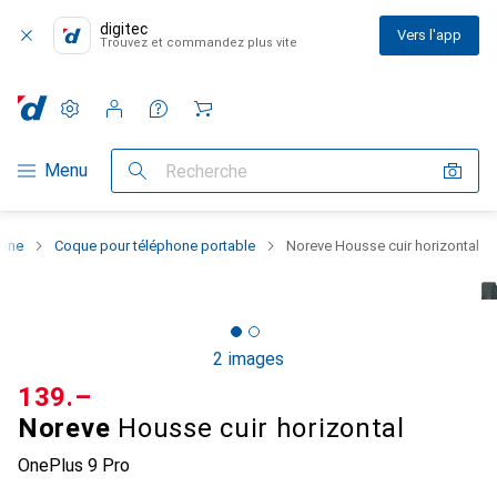
digitec
Vers l'app
Trouvez et commandez plus vite
Paramètres
Compte client
Listes de comparaison
Listes d'envies
Panier
Navigation par catégorie
Menu
Recherche
hone
Coque pour téléphone portable
Noreve Housse cuir horizontal
2 images
CHF
139.–
Noreve
Housse cuir horizontal
OnePlus 9 Pro