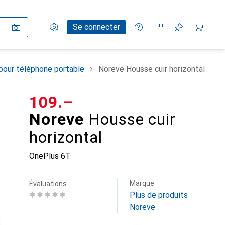
Paramètres
Compte client
Listes de comparaison
Listes d'envies
Panier
Se connecter
pour téléphone portable
Noreve Housse cuir horizontal
CHF
109.–
Noreve
Housse cuir
horizontal
OnePlus 6T
Marque
Évaluations
Plus de produits
Noreve