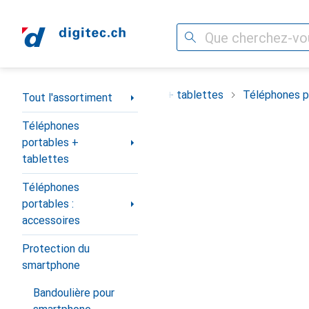
Recherche
Navigation par catégorie
ortiment
Téléphones portables + tablettes
Téléphones po
Tout l'assortiment
Téléphones
portables +
tablettes
Téléphones
portables :
accessoires
Protection du
smartphone
Bandoulière pour