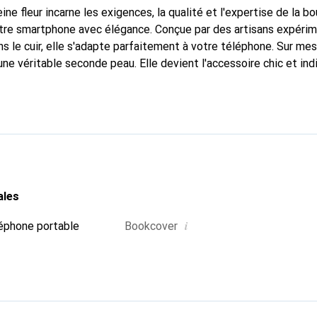
ine fleur incarne les exigences, la qualité et l'expertise de la b
otre smartphone avec élégance. Conçue par des artisans expéri
s le cuir, elle s'adapte parfaitement à votre téléphone. Sur me
une véritable seconde peau. Elle devient l'accessoire chic et in
arque Noreve est reconnue internationalement pour ses produits
 une clientèle exigeante.
ales
i
éphone portable
Bookcover