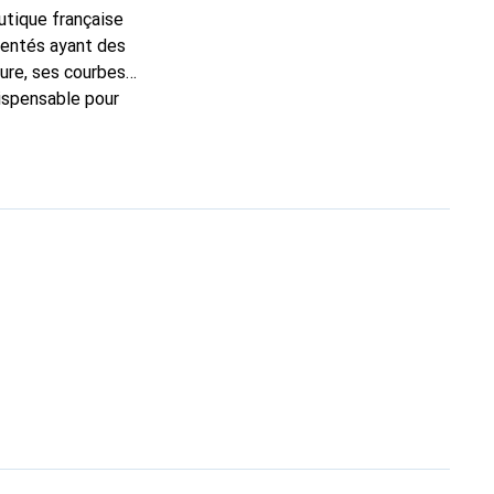
outique française
mentés ayant des
sure, ses courbes
dispensable pour
 de haute qualité et