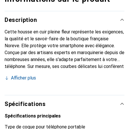
Description
Cette housse en cuir pleine fleur représente les exigences,
la qualité et le savoir-faire de la boutique française
Noreve. Elle protège votre smartphone avec élégance.
Conçue par des artisans experts en maroquinerie depuis de
nombreuses années, elle s'adapte parfaitement à votre
téléphone. Sur mesure, ses courbes délicates lui confèrent
une véritable seconde peau. Elle devient l'accessoire chic
Afficher plus
et indispensable de votre smartphone. Reconnaître
internationalement pour ses produits de haute qualité, la
marque Noreve est un choix sûr pour une clientèle
exigeante.
Spécifications
Spécifications principales
Type de coque pour téléphone portable