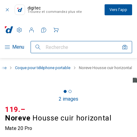
digitec
Vers l'app
Trouvez et commandez plus vite
Paramètres
Compte client
Listes de comparaison
Listes d'envies
Panier
Navigation par catégorie
Menu
Recherche
hone
Coque pour téléphone portable
Noreve Housse cuir horizontal
2 images
CHF
119.–
Noreve
Housse cuir horizontal
Mate 20 Pro