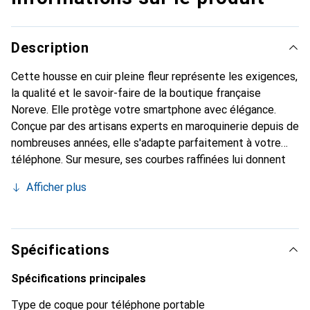
Description
Cette housse en cuir pleine fleur représente les exigences,
la qualité et le savoir-faire de la boutique française
Noreve. Elle protège votre smartphone avec élégance.
Conçue par des artisans experts en maroquinerie depuis de
nombreuses années, elle s'adapte parfaitement à votre
téléphone. Sur mesure, ses courbes raffinées lui donnent
une véritable seconde peau. Elle devient l'accessoire chic
Afficher plus
et indispensable de votre smartphone. Reconnaître
internationalement pour ses produits de haute qualité, la
marque Noreve est un choix sûr pour une clientèle
exigeante.
Spécifications
Spécifications principales
Type de coque pour téléphone portable