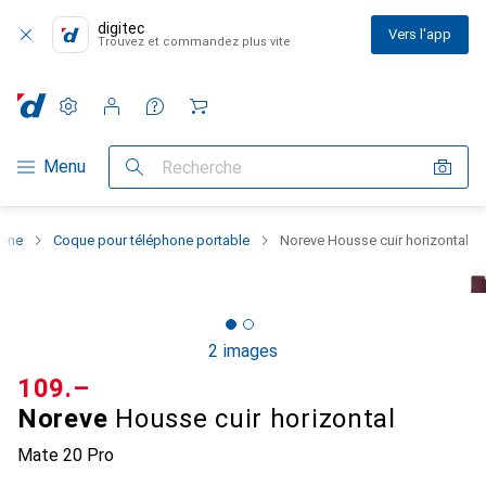
digitec
Vers l'app
Trouvez et commandez plus vite
Paramètres
Compte client
Listes de comparaison
Listes d'envies
Panier
Navigation par catégorie
Menu
Recherche
hone
Coque pour téléphone portable
Noreve Housse cuir horizontal
2 images
CHF
109.–
Noreve
Housse cuir horizontal
Mate 20 Pro