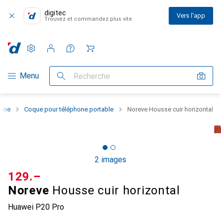
digitec
Vers l'app
Trouvez et commandez plus vite
Paramètres
Compte client
Listes de comparaison
Listes d'envies
Panier
Navigation par catégorie
Menu
Recherche
hone
Coque pour téléphone portable
Noreve Housse cuir horizontal
2 images
CHF
129.–
Noreve
Housse cuir horizontal
Huawei P20 Pro