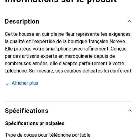
Description
Cette housse en cuir pleine fleur représente les exigences,
la qualité et l'expertise de la boutique française Noreve.
Elle protège votre smartphone avec raffinement. Conçue
par des artisans experts en maroquinerie depuis de
nombreuses années, elle s'adapte parfaitement à votre
téléphone. Sur mesure, ses courbes délicates lui confèrent
une véritable seconde peau. Elle devient l'accessoire
Afficher plus
élégant et indispensable de votre smartphone.
Reconnaître internationalement pour ses produits de
haute qualité, la marque Noreve est un choix sûr pour une
clientèle exigeante.
Spécifications
Spécifications principales
Type de coque pour téléphone portable