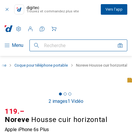
digitec
Vers l'app
Trouvez et commandez plus vite
Paramètres
Compte client
Listes de comparaison
Listes d'envies
Panier
Navigation par catégorie
Menu
Recherche
hone
Coque pour téléphone portable
Noreve Housse cuir horizontal
2 images
1 Vidéo
CHF
119.–
Noreve
Housse cuir horizontal
Apple iPhone 6s Plus