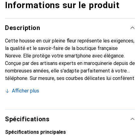
Informations sur le produit
Description
Cette housse en cuir pleine fleur représente les exigences,
la qualité et le savoir-faire de la boutique française
Noreve. Elle protège votre smartphone avec élégance.
Conçue par des artisans experts en maroquinerie depuis de
nombreuses années, elle s'adapte parfaitement à votre
téléphone. Sur mesure, ses courbes délicates lui confèrent
une véritable seconde peau. Elle devient l'accessoire chic
Afficher plus
et indispensable de votre smartphone. Reconnaître
internationalement pour ses produits de haute qualité, la
marque Noreve est un choix sûr pour une clientèle
exigeante.
Spécifications
Spécifications principales