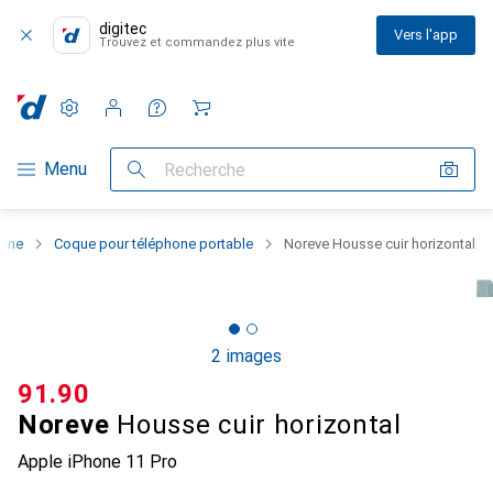
digitec
Vers l'app
Trouvez et commandez plus vite
Paramètres
Compte client
Listes de comparaison
Listes d'envies
Panier
Navigation par catégorie
Menu
Recherche
hone
Coque pour téléphone portable
Noreve Housse cuir horizontal
2 images
CHF
91.90
Noreve
Housse cuir horizontal
Apple iPhone 11 Pro