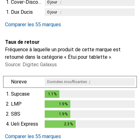
1.
Cover-Discount
i
0
jour
1.
Dux Ducis
i
0
jour
Comparer les 55 marques
Taux de retour
Fréquence à laquelle un produit de cette marque est
retourné dans la catégorie « Étui pour tablette ».
Source: Digitec Galaxus
i
Noreve
Données insuffisantes
1.
Supcase
1.1
%
1.1
%
2.
LMP
1.9
%
1.9
%
2.
SBS
1.9
%
1.9
%
4.
Ueli Express
2.3
%
2.3
%
Comparer les 55 marques