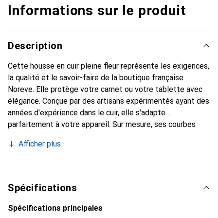
Informations sur le produit
Description
Cette housse en cuir pleine fleur représente les exigences,
la qualité et le savoir-faire de la boutique française
Noreve. Elle protège votre carnet ou votre tablette avec
élégance. Conçue par des artisans expérimentés ayant des
années d'expérience dans le cuir, elle s'adapte
parfaitement à votre appareil. Sur mesure, ses courbes
délicates lui confèrent une véritable seconde peau. Elle
Afficher plus
devient l'accessoire chic et indispensable pour votre
carnet ou votre tablette. La marque Noreve est reconnue
internationalement pour ses produits de haute qualité et
constitue un choix fiable pour une clientèle exigeante.
Spécifications
Spécifications principales