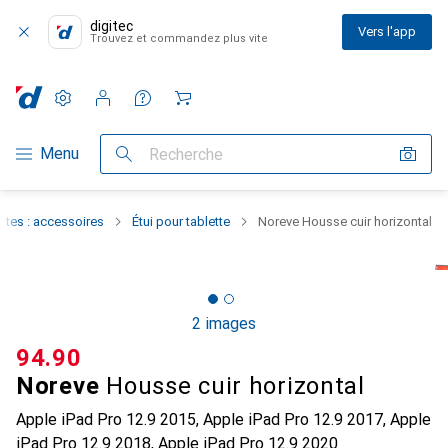
digitec
Vers l'app
Trouvez et commandez plus vite
Paramètres
Compte client
Listes de comparaison
Listes d'envies
Panier
Navigation par catégorie
Menu
Recherche
ttes : accessoires
Étui pour tablette
Noreve Housse cuir horizontal
2 images
CHF
94.90
Noreve
Housse cuir horizontal
Apple iPad Pro 12.9 2015, Apple iPad Pro 12.9 2017, Apple
iPad Pro 12.9 2018, Apple iPad Pro 12.9 2020