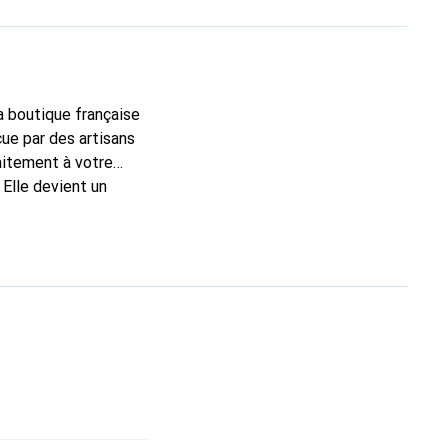
la boutique française
çue par des artisans
aitement à votre
 Elle devient un
ssable à
r une clientèle