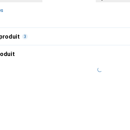
es
produit
3
roduit