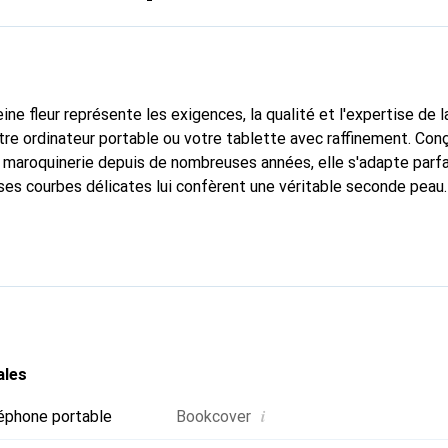
ine fleur représente les exigences, la qualité et l'expertise de 
tre ordinateur portable ou votre tablette avec raffinement. Con
 maroquinerie depuis de nombreuses années, elle s'adapte parf
ses courbes délicates lui confèrent une véritable seconde peau.
ntiel pour votre ordinateur portable ou votre tablette. Reconnai
 produits de haute qualité, la marque Noreve est un choix sûr pou
ales
i
éphone portable
Bookcover