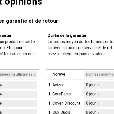
t opinions
en garantie et de retour
rantie
Durée de la garantie
 un produit de cette
Le temps moyen de traitement entr
e « Étui pour
l'arrivée au point de service et le ret
défaut au cours des
chez le client, en jours ouvrables.
i
Noreve
nnées insuffisantes
Données insuffi
i
%
1.
Avizar
0
jour
i
%
1.
CoreParts
0
jour
i
%
1.
Cover-Discount
0
jour
i
%
1.
Dux Ducis
0
jour