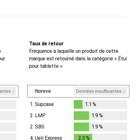
Taux de retour
e
Fréquence à laquelle un produit de cette
our
marque est retourné dans la catégorie « Étui
pour tablette ».
i
i
Noreve
santes
Données insuffisantes
1.
Supcase
1.1
%
1.1
%
2.
LMP
1.9
%
1.9
%
2.
SBS
1.9
%
1.9
%
4.
Ueli Express
2.3
%
2.3
%