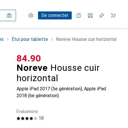
Paramètres
Compte client
Listes de comparaison
Listes d'envies
Panier
Se connecter
es
Étui pour tablette
Noreve Housse cuir horizontal
CHF
84.90
Noreve
Housse cuir
horizontal
Apple iPad 2017 (5e génération), Apple iPad
2018 (6e génération)
Évaluations
18