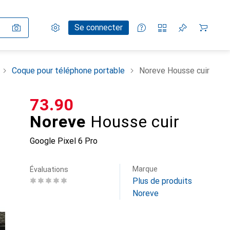
Paramètres
Compte client
Listes de comparaison
Listes d'envies
Panier
Se connecter
Coque pour téléphone portable
Noreve Housse cuir
CHF
73.90
Noreve
Housse cuir
Google Pixel 6 Pro
Marque
Évaluations
Plus de produits
Noreve