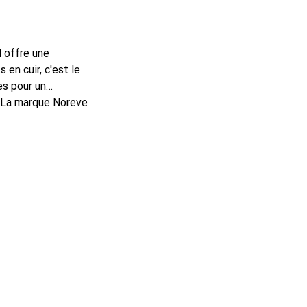
l offre une
en cuir, c'est le
es pour un
. La marque Noreve
n excellent choix