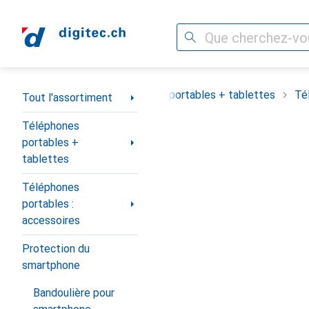
Recherche
Navigation par catégorie
Tout l'assortiment
Téléphones portables + tablettes
Té
Tout l'assortiment
Téléphones
portables +
tablettes
Téléphones
portables :
accessoires
Protection du
smartphone
Bandoulière pour