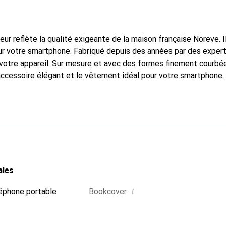
fleur reflète la qualité exigeante de la maison française Noreve. I
r votre smartphone. Fabriqué depuis des années par des experts 
votre appareil. Sur mesure et avec des formes finement courbé
accessoire élégant et le vêtement idéal pour votre smartphone
nalement pour ses produits de haute qualité et reste toujours u
ales
i
éphone portable
Bookcover