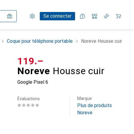
Paramètres
Compte client
Listes de comparaison
Listes d'envies
Panier
Se connecter
Coque pour téléphone portable
Noreve Housse cuir
CHF
119.–
Noreve
Housse cuir
Google Pixel 6
Marque
Évaluations
Plus de produits
Noreve