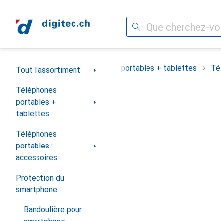
Recherche
Navigation par catégorie
Tout l'assortiment
Téléphones portables + tablettes
Té
Tout l'assortiment
Téléphones
portables +
tablettes
Téléphones
portables :
accessoires
Protection du
smartphone
Bandoulière pour