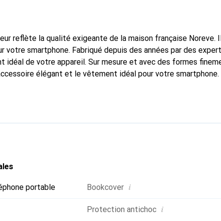
fleur reflète la qualité exigeante de la maison française Noreve. I
r votre smartphone. Fabriqué depuis des années par des experts
 idéal de votre appareil. Sur mesure et avec des formes finem
accessoire élégant et le vêtement idéal pour votre smartphone
reconnue pour ses produits de haute qualité et est toujours un 
ales
i
éphone portable
Bookcover
i
Protection antichoc