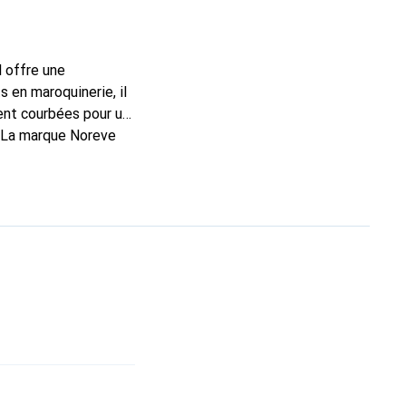
l offre une
 en maroquinerie, il
ent courbées pour un
. La marque Noreve
excellent choix pour