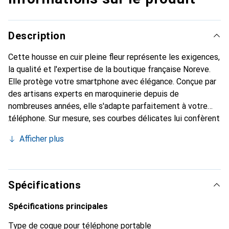
Description
Cette housse en cuir pleine fleur représente les exigences,
la qualité et l'expertise de la boutique française Noreve.
Elle protège votre smartphone avec élégance. Conçue par
des artisans experts en maroquinerie depuis de
nombreuses années, elle s'adapte parfaitement à votre
téléphone. Sur mesure, ses courbes délicates lui confèrent
une véritable seconde peau. Elle devient un accessoire
Afficher plus
chic et essentiel de votre smartphone. Reconnaître
internationalement pour ses produits de haute qualité, la
marque Noreve est un choix sûr pour une clientèle
exigeante.
Spécifications
Spécifications principales
Type de coque pour téléphone portable