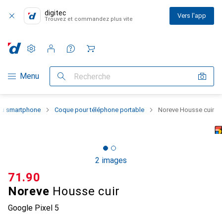
digitec
Vers l'app
Trouvez et commandez plus vite
Paramètres
Compte client
Listes de comparaison
Listes d'envies
Panier
Navigation par catégorie
Menu
Recherche
 du smartphone
Coque pour téléphone portable
Noreve Housse cuir
2 images
CHF
71.90
Noreve
Housse cuir
Google Pixel 5