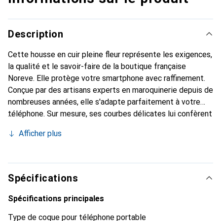
Description
Cette housse en cuir pleine fleur représente les exigences,
la qualité et le savoir-faire de la boutique française
Noreve. Elle protège votre smartphone avec raffinement.
Conçue par des artisans experts en maroquinerie depuis de
nombreuses années, elle s'adapte parfaitement à votre
téléphone. Sur mesure, ses courbes délicates lui confèrent
une véritable seconde peau. Elle devient un accessoire
Afficher plus
chic et essentiel pour votre smartphone. Reconnaître
internationalement pour ses produits de haute qualité, la
marque Noreve est un choix sûr pour une clientèle
exigeante.
Spécifications
Spécifications principales
Type de coque pour téléphone portable