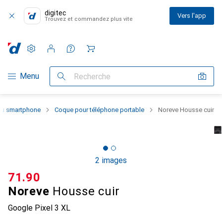
digitec
Vers l'app
Trouvez et commandez plus vite
Paramètres
Compte client
Listes de comparaison
Listes d'envies
Panier
Navigation par catégorie
Menu
Recherche
 du smartphone
Coque pour téléphone portable
Noreve Housse cuir
2 images
CHF
71.90
Noreve
Housse cuir
Google Pixel 3 XL