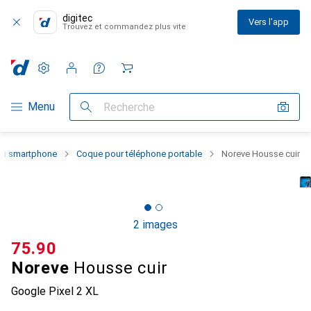
digitec
Vers l'app
Trouvez et commandez plus vite
Paramètres
Compte client
Listes de comparaison
Listes d'envies
Panier
Navigation par catégorie
Menu
Recherche
 du smartphone
Coque pour téléphone portable
Noreve Housse cuir
2 images
CHF
75.90
Noreve
Housse cuir
Google Pixel 2 XL