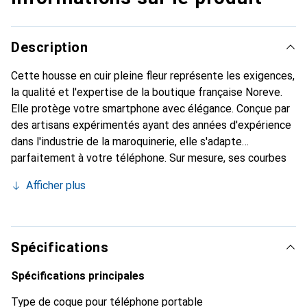
Description
Cette housse en cuir pleine fleur représente les exigences,
la qualité et l'expertise de la boutique française Noreve.
Elle protège votre smartphone avec élégance. Conçue par
des artisans expérimentés ayant des années d'expérience
dans l'industrie de la maroquinerie, elle s'adapte
parfaitement à votre téléphone. Sur mesure, ses courbes
raffinées offrent une véritable seconde peau. Elle devient
Afficher plus
un accessoire chic et indispensable pour votre
smartphone. Reconnaître internationalement pour ses
produits de haute qualité, la marque Noreve est un choix
fiable pour une clientèle exigeante.
Spécifications
Spécifications principales
Type de coque pour téléphone portable