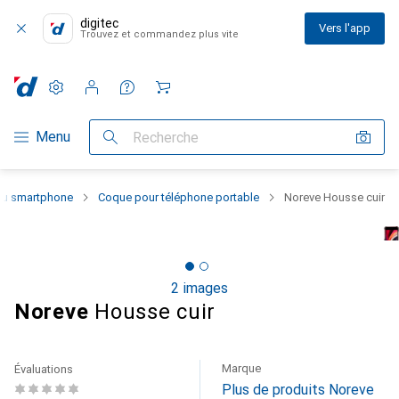
digitec
Vers l'app
Trouvez et commandez plus vite
Paramètres
Compte client
Listes de comparaison
Listes d'envies
Panier
Navigation par catégorie
Menu
Recherche
 du smartphone
Coque pour téléphone portable
Noreve Housse cuir
2 images
Noreve
Housse cuir
Marque
Évaluations
Plus de produits Noreve