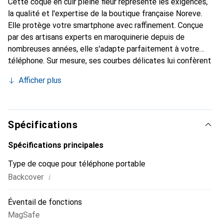
Cette coque en cuir pleine fleur représente les exigences,
la qualité et l'expertise de la boutique française Noreve.
Elle protège votre smartphone avec raffinement. Conçue
par des artisans experts en maroquinerie depuis de
nombreuses années, elle s'adapte parfaitement à votre
téléphone. Sur mesure, ses courbes délicates lui confèrent
une véritable seconde peau. Elle devient un accessoire
Afficher plus
chic et essentiel de votre smartphone. Reconnaître
internationalement pour ses produits de haute qualité, la
marque Noreve est un choix sûr pour une clientèle
exigeante.
Spécifications
Spécifications principales
Type de coque pour téléphone portable
i
Backcover
Éventail de fonctions
MagSafe