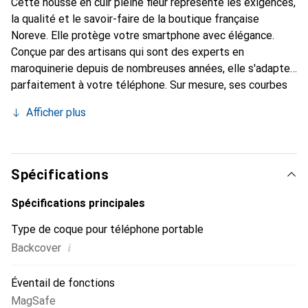
Cette housse en cuir pleine fleur représente les exigences,
la qualité et le savoir-faire de la boutique française
Noreve. Elle protège votre smartphone avec élégance.
Conçue par des artisans qui sont des experts en
maroquinerie depuis de nombreuses années, elle s'adapte
parfaitement à votre téléphone. Sur mesure, ses courbes
raffinées lui donnent une véritable seconde peau. Elle
Afficher plus
devient l'accessoire chic et indispensable de votre
smartphone. La marque Noreve est reconnue
internationalement pour ses produits de haute qualité et
constitue un choix sûr pour une clientèle exigeante.
Spécifications
Spécifications principales
Type de coque pour téléphone portable
i
Backcover
Éventail de fonctions
MagSafe