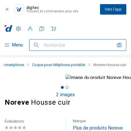
digitec
Vers l'app
Trouvez et commandez plus vite
Paramètres
Compte client
Listes de comparaison
Listes d'envies
Panier
Navigation par catégorie
Menu
Recherche
 du smartphone
Coque pour téléphone portable
Noreve Housse cuir
2 images
Noreve
Housse cuir
Marque
Évaluations
Plus de produits Noreve