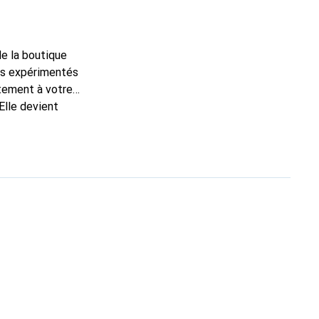
de la boutique
ns expérimentés
itement à votre
Elle devient
pour ses produits de