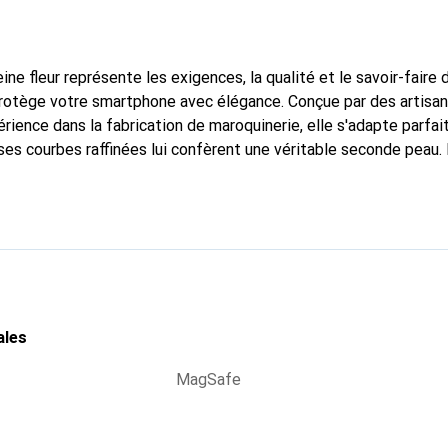
ine fleur représente les exigences, la qualité et le savoir-faire 
 protège votre smartphone avec élégance. Conçue par des artisa
rience dans la fabrication de maroquinerie, elle s'adapte parfa
ses courbes raffinées lui confèrent une véritable seconde peau. 
ispensable pour votre smartphone. Reconnaître à l'international 
 Noreve est un choix fiable pour une clientèle exigeante.
ales
MagSafe