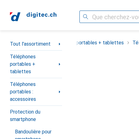
Recherche
Navigation par catégorie
Tout l'assortiment
Téléphones portables + tablettes
Té
Tout l'assortiment
Téléphones
portables +
tablettes
Téléphones
portables :
accessoires
Protection du
smartphone
Bandoulière pour