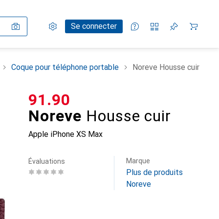
Paramètres
Compte client
Listes de comparaison
Listes d'envies
Panier
Se connecter
Coque pour téléphone portable
Noreve Housse cuir
CHF
91.90
Noreve
Housse cuir
Apple iPhone XS Max
Marque
Évaluations
Plus de produits
Noreve