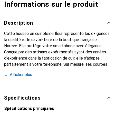
Informations sur le produit
Description
Cette housse en cuir pleine fleur représente les exigences,
la qualité et le savoir-faire de la boutique française
Noreve. Elle protège votre smartphone avec élégance.
Conçue par des artisans expérimentés ayant des années
d'expérience dans la fabrication de cuir, elle s'adapte
parfaitement à votre téléphone. Sur mesure, ses courbes
délicates lui donnent une véritable seconde peau. Elle
Afficher plus
devient l'accessoire chic et indispensable pour votre
smartphone. La marque Noreve est reconnue
internationalement pour ses produits de haute qualité et
constitue un choix fiable pour une clientèle exigeante.
Spécifications
Spécifications principales