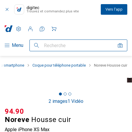
digitec
Vers l'app
Trouvez et commandez plus vite
Paramètres
Compte client
Listes de comparaison
Listes d'envies
Panier
Navigation par catégorie
Menu
Recherche
 du smartphone
Coque pour téléphone portable
Noreve Housse cuir
2 images
1 Vidéo
CHF
94.90
Noreve
Housse cuir
Apple iPhone XS Max