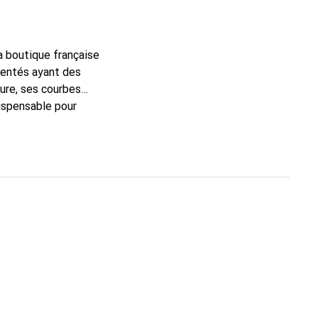
la boutique française
mentés ayant des
sure, ses courbes
dispensable pour
 la marque Noreve est