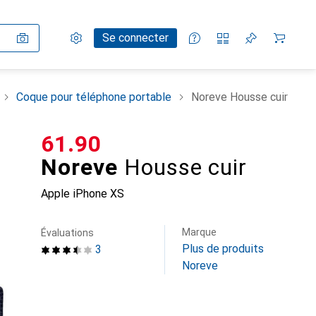
Paramètres
Compte client
Listes de comparaison
Listes d'envies
Panier
Se connecter
Coque pour téléphone portable
Noreve Housse cuir
CHF
61.90
Noreve
Housse cuir
Apple iPhone XS
Marque
Évaluations
Plus de produits
3
Noreve