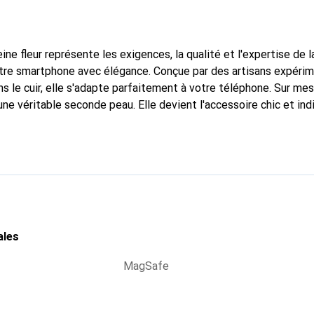
ine fleur représente les exigences, la qualité et l'expertise de 
otre smartphone avec élégance. Conçue par des artisans expéri
s le cuir, elle s'adapte parfaitement à votre téléphone. Sur me
une véritable seconde peau. Elle devient l'accessoire chic et in
naître internationalement pour ses produits de haute qualité,
 clientèle exigeante.
ales
MagSafe