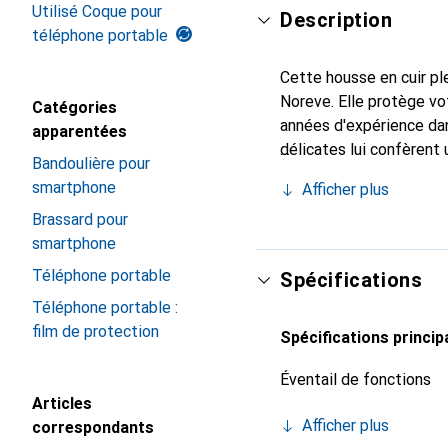
Utilisé Coque pour
Description
téléphone portable
Cette housse en cuir ple
Noreve. Elle protège v
Catégories
années d'expérience dan
apparentées
délicates lui confèrent 
Bandoulière pour
votre smartphone. Recon
smartphone
Afficher plus
un choix fiable pour une
Brassard pour
smartphone
Téléphone portable
Spécifications
Téléphone portable :
film de protection
Spécifications princip
Éventail de fonctions
Articles
Afficher plus
correspondants