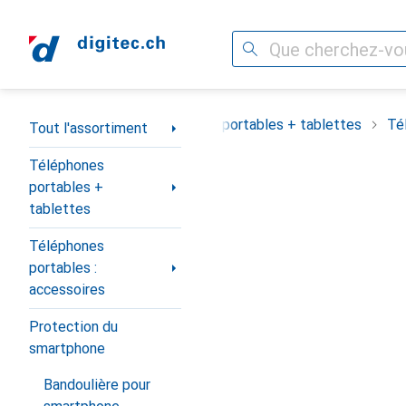
Recherche
Navigation par catégorie
Tout l'assortiment
Téléphones portables + tablettes
Té
Tout l'assortiment
Téléphones
portables +
tablettes
Téléphones
portables :
accessoires
Protection du
smartphone
Bandoulière pour