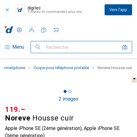
digitec
Vers l'app
Trouvez et commandez plus vite
Paramètres
Compte client
Listes de comparaison
Listes d'envies
Panier
Navigation par catégorie
Menu
Recherche
 du smartphone
Coque pour téléphone portable
Noreve Housse cuir
2 images
CHF
119.–
Noreve
Housse cuir
Apple iPhone SE (2ème génération), Apple iPhone SE
(3ème génération)