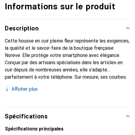
Informations sur le produit
Description
Cette housse en cuir pleine fleur représente les exigences,
la qualité et le savoir-faire de la boutique française
Noreve. Elle protège votre smartphone avec élégance.
Conçue par des artisans spécialisés dans les articles en
cuir depuis de nombreuses années, elle s'adapte
parfaitement à votre téléphone. Sur mesure, ses courbes
délicates lui confèrent une véritable seconde peau. Elle
Afficher plus
devient l'accessoire chic et indispensable pour votre
smartphone. Reconnaître internationalement pour ses
produits de haute qualité, la marque Noreve est un choix
sûr pour une clientèle exigeante.
Spécifications
Spécifications principales